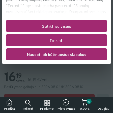
"Tinkinti" šioje juostoje arba pasirinkite "Slapukų
nustatymai" šio tinklalapio apačioje. Daugiau informacijos
apie mūsų naudojamus slapukus
rasite
https://www.rimi.lt/privatumo-politika/slapuku-
Sutikti su visais
-40%
taisykles
9
71
€
Tinkinti
9,71 €/vnt.
Naudoti tik būtinuosius slapukus
Knyga Benas Bėrantas ČIŪČIA IR PIRATAS.
DIDŽIAUSIA BETVARKĖ
16
19
16,19 €/vnt.
€/vnt.
Pasiūlymas galioja nuo 2026.08.04 iki 2026.08.10
Pridėti p
Įdėti į krepšelį
0
Ieškoti
Produktai
Daugiau
Pradžia
Pristatymas
0,00 €
Daugiau produktų iš:
Alma Littera