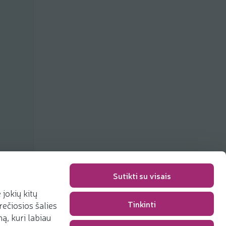
Sutikti su visais
jokių kitų
Tinkinti
rečiosios šalies
Pakavimo mokestis
0,00 €
, kuri labiau
Iš viso
0,00 €