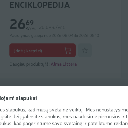
ENCIKLOPEDIJA
26
69
26,69 €/vnt.
€/vnt.
Pasiūlymas galioja nuo 2026.08.04 iki 2026.08.10
Pridėti prie mėgstamiausių
Įdėti į krepšelį
Daugiau produktų iš:
Alma Littera
dojami slapukai
us slapukus, kad mūsų svetainė veiktų. Mes nenustatysime 
gsite. Jei įgalinsite slapukus, mes naudosime pirmosios ir t
ukus, kad pagerintume savo svetainę ir pateiktume reklamą