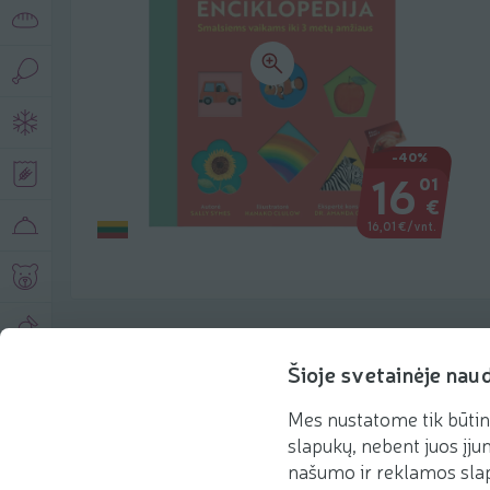
-40%
16
01
€
16,01 €/vnt.
Produkto aprašymas
Šioje svetainėje nau
Mes nustatome tik būtin
Pagrindinė informacija
Rekomenduojame
slapukų, nebent juos įjun
našumo ir reklamos slap