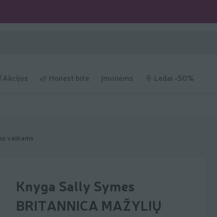
Akcijos
🌿 Honest bite
Įmonėms
🍦 Ledai -50%
os vaikams
Knyga Sally Symes
BRITANNICA MAŽYLIŲ