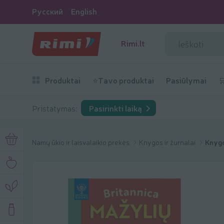
Русский
English
Rimi.lt
Produktai
⭐Tavo produktai
Pasiūlymai

Pristatymas:
Pasirinkti laiką
Namų ūkio ir laisvalaikio prekės
Knygos ir žurnalai
Knyg