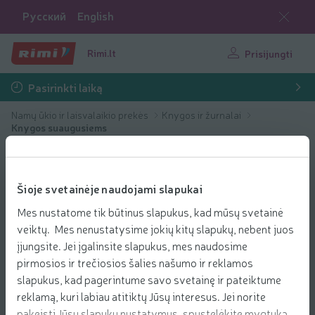
Русский
English
Rimi.lt
Prisijungti
Pasirinkti laiką
Namų ūkio ir laisvalaikio prekės
Knygos ir žurnalai
Knygos suaugusiems
Šioje svetainėje naudojami slapukai
Mes nustatome tik būtinus slapukus, kad mūsų svetainė
veiktų. Mes nenustatysime jokių kitų slapukų, nebent juos
įjungsite. Jei įgalinsite slapukus, mes naudosime
pirmosios ir trečiosios šalies našumo ir reklamos
slapukus, kad pagerintume savo svetainę ir pateiktume
reklamą, kuri labiau atitiktų Jūsų interesus. Jei norite
pakeisti Jūsų slapukų nustatymus, spustelėkite mygtuką