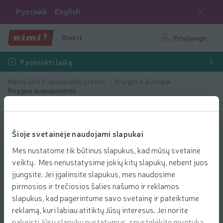
Русский
English
Rimi.lt
Prisijungti
Pasirinkti laiką
Namų ūkio ir laisvalaikio prekės
Knygos ir žurnalai
Knygos suaugusiems
Šioje svetainėje naudojami slapukai
Mes nustatome tik būtinus slapukus, kad mūsų svetainė
veiktų. Mes nenustatysime jokių kitų slapukų, nebent juos
įjungsite. Jei įgalinsite slapukus, mes naudosime
pirmosios ir trečiosios šalies našumo ir reklamos
slapukus, kad pagerintume savo svetainę ir pateiktume
reklamą, kuri labiau atitiktų Jūsų interesus. Jei norite
pakeisti Jūsų slapukų nustatymus, spustelėkite mygtuką