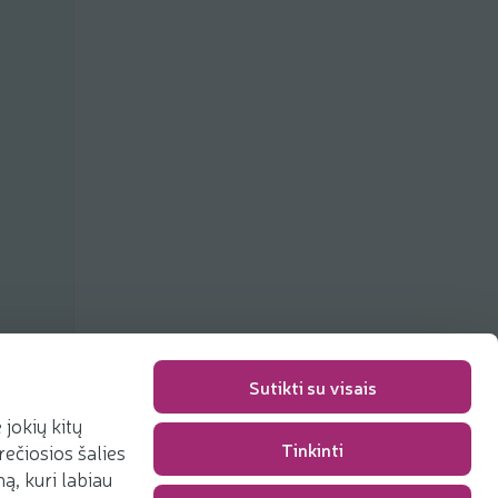
ių
Sutikti su visais
jokių kitų
Tinkinti
rečiosios šalies
Pakavimo mokestis
0,00 €
, kuri labiau
Iš viso
0,00 €