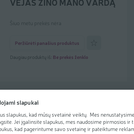
VĖJAS ŽINO MANO VARDĄ
Šiuo metu prekės nėra
Pridėti prie mėgstamiaus
Peržiūrėti panašius produktus
Daugiau produktų iš:
Be prekės ženklo
dojami slapukai
us slapukus, kad mūsų svetainė veiktų. Mes nenustatysime 
gsite. Jei įgalinsite slapukus, mes naudosime pirmosios ir t
ukus, kad pagerintume savo svetainę ir pateiktume reklamą