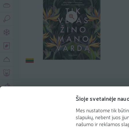
Produkto aprašymas
Šioje svetainėje nau
Mes nustatome tik būtin
Pagrindinė informacija
Rekomenduojame
slapukų, nebent juos įjun
našumo ir reklamos slap