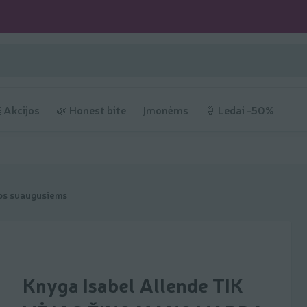
Akcijos
🌿 Honest bite
Įmonėms
🍦 Ledai -50%
s suaugusiems
Knyga Isabel Allende TIK