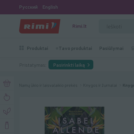
Русский
English
Rimi.lt
Produktai
⭐Tavo produktai
Pasiūlymai

Pristatymas:
Pasirinkti laiką
Namų ūkio ir laisvalaikio prekės
Knygos ir žurnalai
Knygo