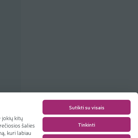
ių
Sutikti su visais
jokių kitų
Tinkinti
rečiosios šalies
Pakavimo mokestis
0,00 €
, kuri labiau
Iš viso
0,00 €