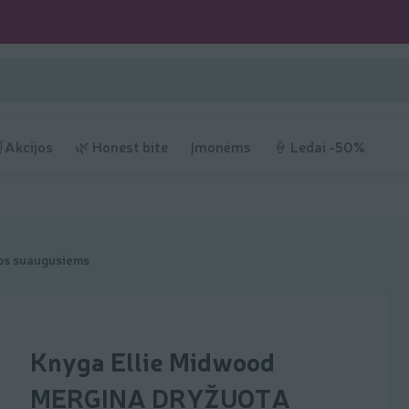
Akcijos
🌿 Honest bite
Įmonėms
🍦 Ledai -50%
s suaugusiems
Knyga Ellie Midwood
MERGINA DRYŽUOTA