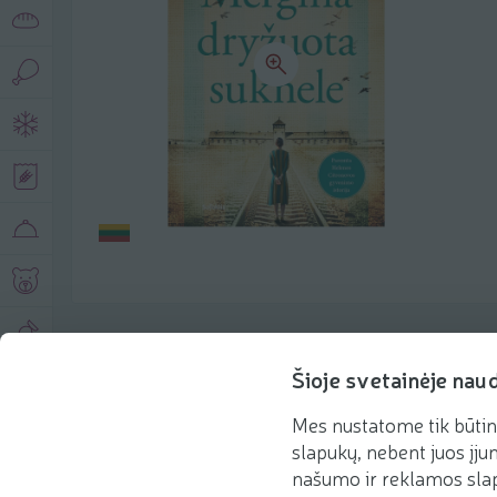
Produkto aprašymas
Šioje svetainėje nau
Mes nustatome tik būtin
Pagrindinė informacija
Rekomenduojame
slapukų, nebent juos įjun
našumo ir reklamos slap