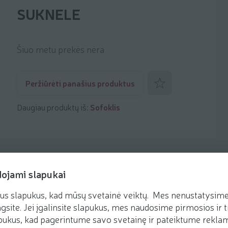
SUKNELE
Šiuo metu prekės nėra
Pridėti prie mėgstamiaus
Peržiūrėti panašius produktus
Daugiau produktų iš:
Sofoklis
dojami slapukai
us slapukus, kad mūsų svetainė veiktų. Mes nenustatysime 
gsite. Jei įgalinsite slapukus, mes naudosime pirmosios ir t
ukus, kad pagerintume savo svetainę ir pateiktume reklamą