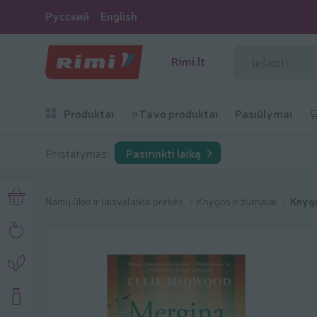
Русский
English
Rimi.lt
Produktai
⭐Tavo produktai
Pasiūlymai

Pristatymas:
Pasirinkti laiką
Namų ūkio ir laisvalaikio prekės
Knygos ir žurnalai
Knygo