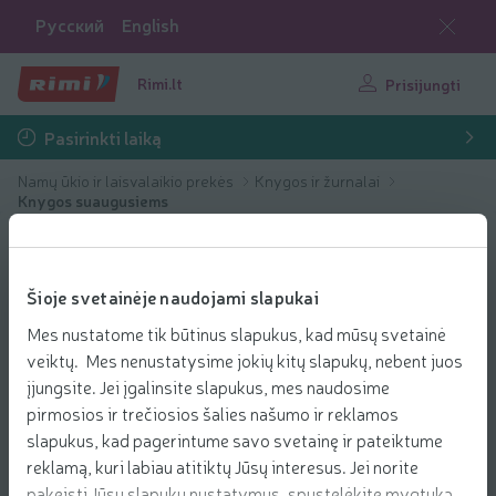
Русский
English
Rimi.lt
Prisijungti
Pasirinkti laiką
Namų ūkio ir laisvalaikio prekės
Knygos ir žurnalai
Knygos suaugusiems
Šioje svetainėje naudojami slapukai
Mes nustatome tik būtinus slapukus, kad mūsų svetainė
veiktų. Mes nenustatysime jokių kitų slapukų, nebent juos
įjungsite. Jei įgalinsite slapukus, mes naudosime
pirmosios ir trečiosios šalies našumo ir reklamos
slapukus, kad pagerintume savo svetainę ir pateiktume
reklamą, kuri labiau atitiktų Jūsų interesus. Jei norite
pakeisti Jūsų slapukų nustatymus, spustelėkite mygtuką