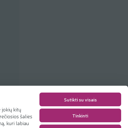
ių
Sutikti su visais
jokių kitų
Tinkinti
rečiosios šalies
Pakavimo mokestis
0,00 €
, kuri labiau
Iš viso
0,00 €