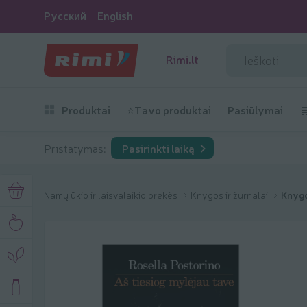
Русский
English
Rimi.lt
Produktai
⭐Tavo produktai
Pasiūlymai

Pristatymas:
Pasirinkti laiką
Namų ūkio ir laisvalaikio prekės
Knygos ir žurnalai
Knygo