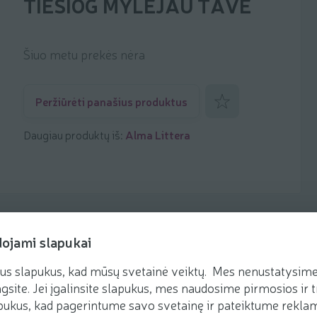
TIESIOG MYLĖJAU TAVE
Šiuo metu prekės nėra
Pridėti prie mėgstamiaus
Peržiūrėti panašius produktus
Daugiau produktų iš:
Alma Littera
dojami slapukai
us slapukus, kad mūsų svetainė veiktų. Mes nenustatysime 
gsite. Jei įgalinsite slapukus, mes naudosime pirmosios ir t
ukus, kad pagerintume savo svetainę ir pateiktume reklamą