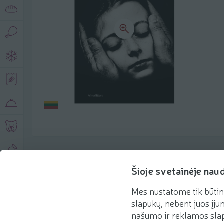
Produkto aprašymas
Šioje svetainėje nau
Mes nustatome tik būtin
Pagrindinė informacija
Rekomenduojame
slapukų, nebent juos įjun
našumo ir reklamos slap