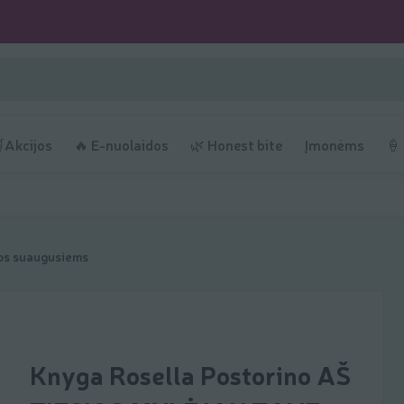
Akcijos
🔥 E-nuolaidos
🌿 Honest bite
Įmonėms
🍦
s suaugusiems
Knyga Rosella Postorino AŠ