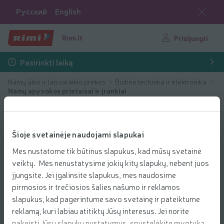
Русский
English
Rimi.lt
Prisijungti
Pasirinkti laiką
Namų ūkio ir laisvalaikio prekės
Buitinė technika ir elektronika
Namų apyvokos prietaisai ir įrankiai
Šioje svetainėje naudojami slapukai
Mes nustatome tik būtinus slapukus, kad mūsų svetainė
veiktų. Mes nenustatysime jokių kitų slapukų, nebent juos
įjungsite. Jei įgalinsite slapukus, mes naudosime
pirmosios ir trečiosios šalies našumo ir reklamos
slapukus, kad pagerintume savo svetainę ir pateiktume
reklamą, kuri labiau atitiktų Jūsų interesus. Jei norite
pakeisti Jūsų slapukų nustatymus, spustelėkite mygtuką