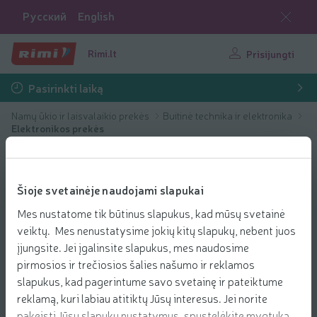
Русский
English
Rimi.lt
Prisijungti
Pasirinkti laiką
Namų ūkio ir laisvalaikio prekės
Buitinė technika ir elektronika
Elektronikos prekės
Šioje svetainėje naudojami slapukai
Mes nustatome tik būtinus slapukus, kad mūsų svetainė
veiktų. Mes nenustatysime jokių kitų slapukų, nebent juos
įjungsite. Jei įgalinsite slapukus, mes naudosime
pirmosios ir trečiosios šalies našumo ir reklamos
slapukus, kad pagerintume savo svetainę ir pateiktume
reklamą, kuri labiau atitiktų Jūsų interesus. Jei norite
pakeisti Jūsų slapukų nustatymus, spustelėkite mygtuką