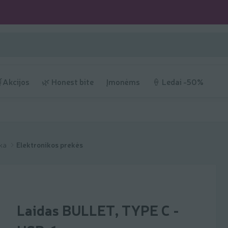
Akcijos
🌿 Honest bite
Įmonėms
🍦 Ledai -50%
ika
Elektronikos prekės
Laidas BULLET, TYPE C -