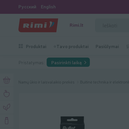
Русский
English
Rimi.lt
Produktai
⭐Tavo produktai
Pasiūlymai

Pristatymas:
Pasirinkti laiką
Namų ūkio ir laisvalaikio prekės
Buitinė technika ir elektron