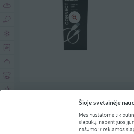
Produkto aprašymas
Šioje svetainėje nau
Mes nustatome tik būtin
Pagrindinė informacija
Rekomenduojame
slapukų, nebent juos įjun
našumo ir reklamos slap