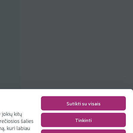
Sutikti su visais
jokių kitų
Tinkinti
rečiosios šalies
Pakavimo mokestis
0,00 €
, kuri labiau
Iš viso
0,00 €