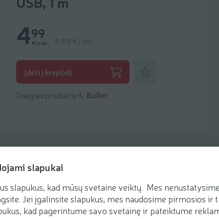
USB, 1 m
4
99
4,99 €/vnt.
€/vnt.
Pridėti prie mėgstamiausių
Įdėti į krepšelį
Daugiau produktų iš:
Bullet
dojami slapukai
us slapukus, kad mūsų svetainė veiktų. Mes nenustatysime 
gsite. Jei įgalinsite slapukus, mes naudosime pirmosios ir t
ukus, kad pagerintume savo svetainę ir pateiktume reklamą