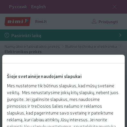
Русский
English
Rimi.lt
Prisijungti
Pasirinkti laiką
Namų ūkio ir laisvalaikio prekės
Buitinė technika ir elektronika
Elektronikos prekės
Šioje svetainėje naudojami slapukai
Mes nustatome tik būtinus slapukus, kad mūsų svetainė
veiktų. Mes nenustatysime jokių kitų slapukų, nebent juos
įjungsite. Jei įgalinsite slapukus, mes naudosime
pirmosios ir trečiosios šalies našumo ir reklamos
slapukus, kad pagerintume savo svetainę ir pateiktume
reklamą, kuri labiau atitiktų Jūsų interesus. Jei norite
pakeisti Jūsų slapukų nustatymus, spustelėkite mygtuką