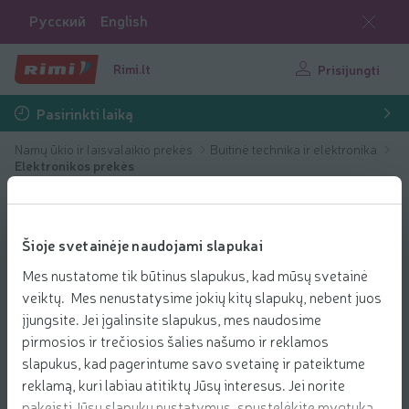
Русский
English
Rimi.lt
Prisijungti
Pasirinkti laiką
Namų ūkio ir laisvalaikio prekės
Buitinė technika ir elektronika
Elektronikos prekės
Šioje svetainėje naudojami slapukai
Mes nustatome tik būtinus slapukus, kad mūsų svetainė
veiktų. Mes nenustatysime jokių kitų slapukų, nebent juos
įjungsite. Jei įgalinsite slapukus, mes naudosime
pirmosios ir trečiosios šalies našumo ir reklamos
slapukus, kad pagerintume savo svetainę ir pateiktume
reklamą, kuri labiau atitiktų Jūsų interesus. Jei norite
pakeisti Jūsų slapukų nustatymus, spustelėkite mygtuką