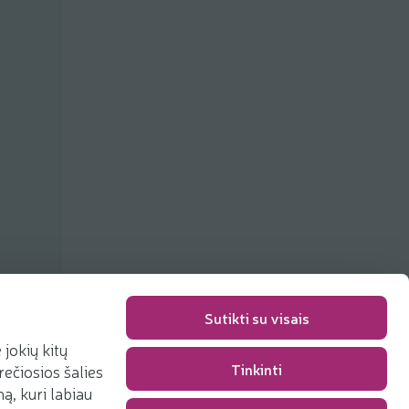
ių
Sutikti su visais
jokių kitų
Tinkinti
rečiosios šalies
Pakavimo mokestis
0,00 €
, kuri labiau
Iš viso
0,00 €