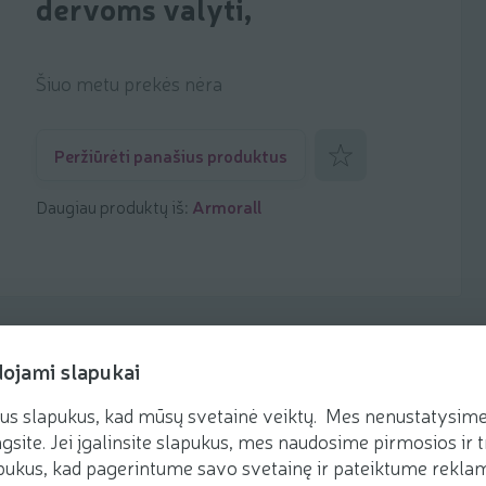
dervoms valyti,
Šiuo metu prekės nėra
Pridėti prie mėgstamiaus
Peržiūrėti panašius produktus
Daugiau produktų iš:
Armorall
dojami slapukai
us slapukus, kad mūsų svetainė veiktų. Mes nenustatysime 
gsite. Jei įgalinsite slapukus, mes naudosime pirmosios ir t
ukus, kad pagerintume savo svetainę ir pateiktume reklamą