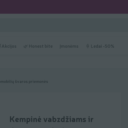
Akcijos
🌿 Honest bite
Įmonėms
🍦 Ledai -50%
mobilių švaros priemonės
Kempinė vabzdžiams ir