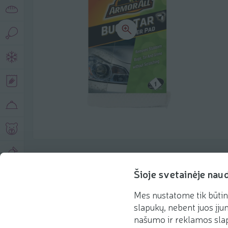
Produkto aprašymas
Šioje svetainėje nau
Mes nustatome tik būtin
Pagrindinė informacija
Rekomenduojame
slapukų, nebent juos įjun
našumo ir reklamos slap