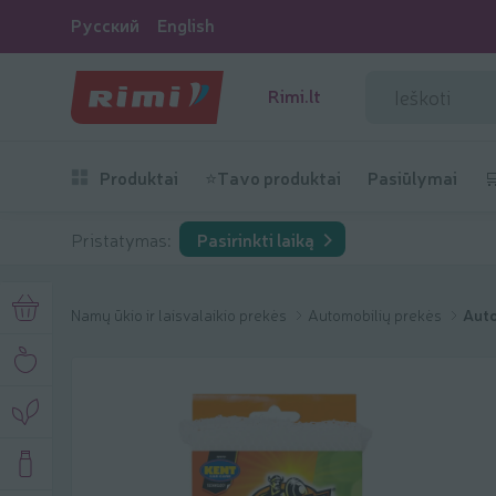
Русский
English
Rimi.lt
Produktai
⭐Tavo produktai
Pasiūlymai

Pristatymas:
Pasirinkti laiką
Namų ūkio ir laisvalaikio prekės
Automobilių prekės
Auto