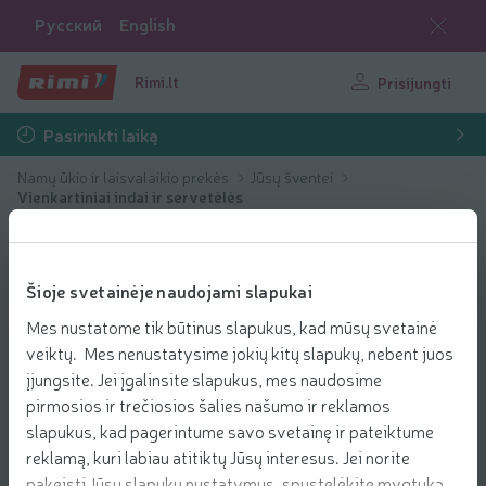
Русский
English
Rimi.lt
Prisijungti
Pasirinkti laiką
Namų ūkio ir laisvalaikio prekės
Jūsų šventei
Vienkartiniai indai ir servetėlės
Šioje svetainėje naudojami slapukai
Mes nustatome tik būtinus slapukus, kad mūsų svetainė
veiktų. Mes nenustatysime jokių kitų slapukų, nebent juos
įjungsite. Jei įgalinsite slapukus, mes naudosime
pirmosios ir trečiosios šalies našumo ir reklamos
slapukus, kad pagerintume savo svetainę ir pateiktume
reklamą, kuri labiau atitiktų Jūsų interesus. Jei norite
pakeisti Jūsų slapukų nustatymus, spustelėkite mygtuką