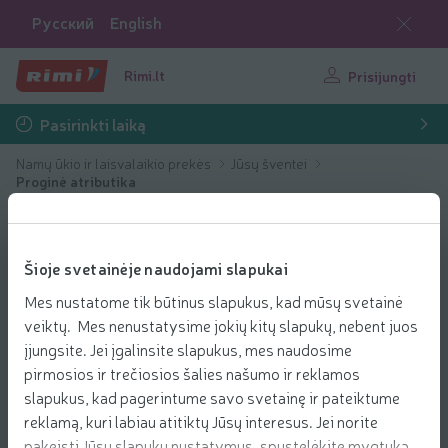
Русский
English
Rimi.lt
Prisijungti
Pasirinkti laiką
Namų ūkio ir laisvalaikio prekės
Jūsų šventei
Proginė atributika
Šioje svetainėje naudojami slapukai
Mes nustatome tik būtinus slapukus, kad mūsų svetainė
veiktų. Mes nenustatysime jokių kitų slapukų, nebent juos
įjungsite. Jei įgalinsite slapukus, mes naudosime
pirmosios ir trečiosios šalies našumo ir reklamos
slapukus, kad pagerintume savo svetainę ir pateiktume
reklamą, kuri labiau atitiktų Jūsų interesus. Jei norite
pakeisti Jūsų slapukų nustatymus, spustelėkite mygtuką