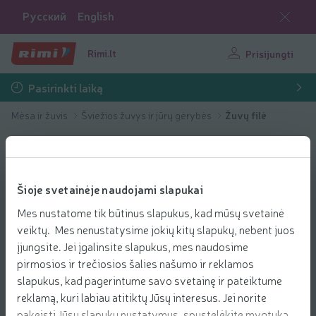
Русский
English
Rimi.lt
Prisijungti
Pasirinkti laiką
Mėsa ir žuvis
Šviežios žuvys ir jūrų gėrybės
Žuvų filė
Šioje svetainėje naudojami slapukai
Mes nustatome tik būtinus slapukus, kad mūsų svetainė
veiktų. Mes nenustatysime jokių kitų slapukų, nebent juos
įjungsite. Jei įgalinsite slapukus, mes naudosime
pirmosios ir trečiosios šalies našumo ir reklamos
slapukus, kad pagerintume savo svetainę ir pateiktume
reklamą, kuri labiau atitiktų Jūsų interesus. Jei norite
pakeisti Jūsų slapukų nustatymus, spustelėkite mygtuką