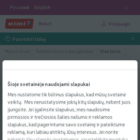
Русский
English
Rimi.lt
Prisijungti
Pasirinkti laiką
Mėsa ir žuvis
Šviežios žuvys ir jūrų gėrybės
Visa žuvis
Šioje svetainėje naudojami slapukai
Mes nustatome tik būtinus slapukus, kad mūsų svetainė
veiktų. Mes nenustatysime jokių kitų slapukų, nebent juos
įjungsite. Jei įgalinsite slapukus, mes naudosime
pirmosios ir trečiosios šalies našumo ir reklamos
slapukus, kad pagerintume savo svetainę ir pateiktume
reklamą, kuri labiau atitiktų Jūsų interesus. Jei norite
pakeisti Jūsų slapukų nustatymus, spustelėkite mygtuką