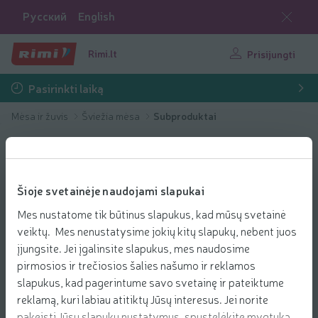
Русский
English
Rimi.lt
Prisijungti
Pasirinkti laiką
Mėsa ir žuvis
Šviežia mėsa
Subproduktai
Šioje svetainėje naudojami slapukai
Mes nustatome tik būtinus slapukus, kad mūsų svetainė
veiktų. Mes nenustatysime jokių kitų slapukų, nebent juos
įjungsite. Jei įgalinsite slapukus, mes naudosime
pirmosios ir trečiosios šalies našumo ir reklamos
slapukus, kad pagerintume savo svetainę ir pateiktume
reklamą, kuri labiau atitiktų Jūsų interesus. Jei norite
pakeisti Jūsų slapukų nustatymus, spustelėkite mygtuką