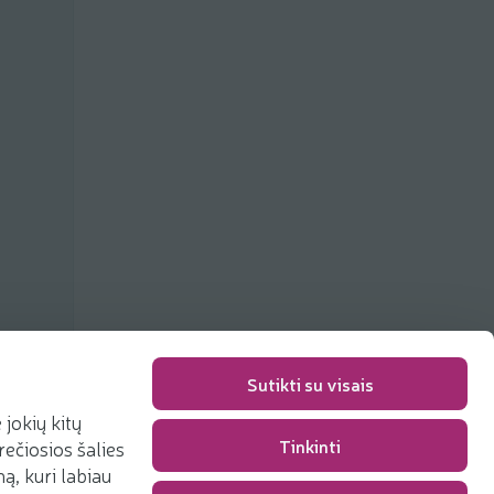
Sutikti su visais
jokių kitų
Tinkinti
rečiosios šalies
Pakavimo mokestis
0,00 €
, kuri labiau
Iš viso
0,00 €