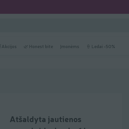
Akcijos
🌿 Honest bite
Įmonėms
🍦 Ledai -50%
Atšaldyta jautienos