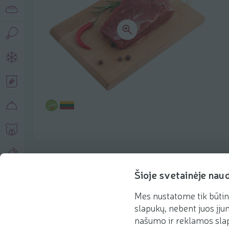
Produkto aprašymas
Šioje svetainėje nau
Mes nustatome tik būtin
Pagrindinė informacija
Rekomenduojame
slapukų, nebent juos įjun
našumo ir reklamos slap