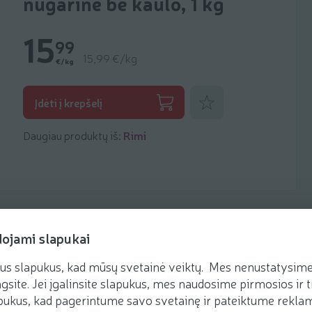
nugarinė be kaulo, 1 kg
15
99
15,99 €/kg
€/kg
Pridėti prie mėgstamiausių
Įdėti į krepšelį
Daugiau produktų iš:
Rimi
dojami slapukai
us slapukus, kad mūsų svetainė veiktų. Mes nenustatysime 
Receptai
gsite. Jei įgalinsite slapukus, mes naudosime pirmosios ir t
ukus, kad pagerintume savo svetainę ir pateiktume reklamą