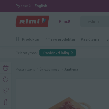
Русский
English
Rimi.lt
Produktai
⭐Tavo produktai
Pasiūlymai

Pristatymas:
Pasirinkti laiką
Mėsa ir žuvis
Šviežia mėsa
Jautiena