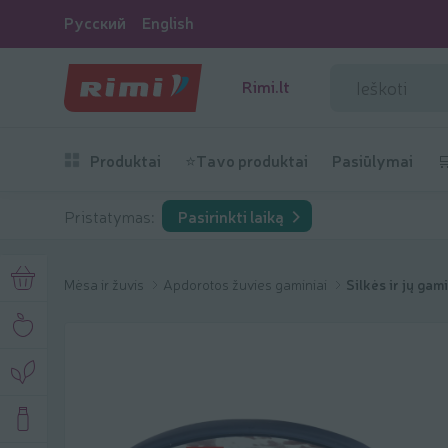
Русский
English
Rimi.lt
Produktai
⭐Tavo produktai
Pasiūlymai

Pristatymas:
Pasirinkti laiką
Mėsa ir žuvis
Apdorotos žuvies gaminiai
Silkės ir jų gami