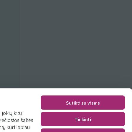
ių
Sutikti su visais
jokių kitų
Tinkinti
rečiosios šalies
Pakavimo mokestis
0,00 €
, kuri labiau
Iš viso
0,00 €