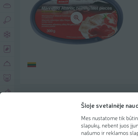
Produkto aprašymas
Šioje svetainėje nau
Mes nustatome tik būtin
Pagrindinė informacija
Rekomenduojame
slapukų, nebent juos įjun
našumo ir reklamos slap