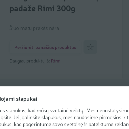
padaže Rimi 300g
Šiuo metu prekės nėra
Pridėti prie mėgstamiaus
Peržiūrėti panašius produktus
Daugiau produktų iš:
Rimi
dojami slapukai
us slapukus, kad mūsų svetainė veiktų. Mes nenustatysime 
Receptai
gsite. Jei įgalinsite slapukus, mes naudosime pirmosios ir t
ukus, kad pagerintume savo svetainę ir pateiktume reklamą