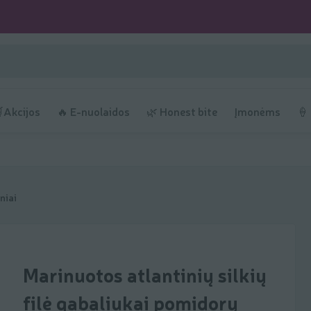
Akcijos
🔥 E-nuolaidos
🌿 Honest bite
Įmonėms
🍦
niai
Marinuotos atlantinių silkių
filė gabaliukai pomidorų