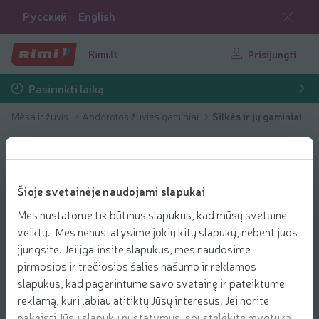
Русский
English
Rimi.lt
Prisijungti
Pasirinkti laiką
Mėsa ir žuvis
Apdorotos žuvies gaminiai
Silkės ir jų gaminiai
Šioje svetainėje naudojami slapukai
Mes nustatome tik būtinus slapukus, kad mūsų svetainė
veiktų. Mes nenustatysime jokių kitų slapukų, nebent juos
įjungsite. Jei įgalinsite slapukus, mes naudosime
pirmosios ir trečiosios šalies našumo ir reklamos
slapukus, kad pagerintume savo svetainę ir pateiktume
reklamą, kuri labiau atitiktų Jūsų interesus. Jei norite
pakeisti Jūsų slapukų nustatymus, spustelėkite mygtuką