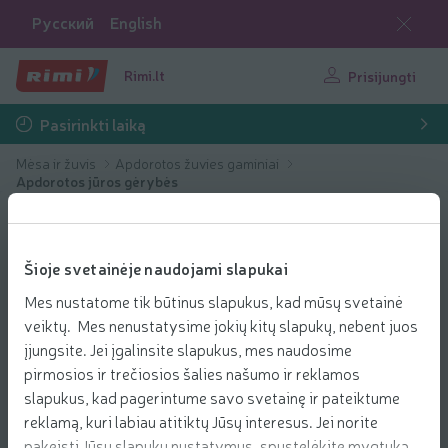
Русский
English
Rimi.lt
Prisijungti
Pasirinkti laiką
Mėsa ir žuvis
Apdorotos žuvies gaminiai
Apdorotos jūros gėrybės
Šioje svetainėje naudojami slapukai
Mes nustatome tik būtinus slapukus, kad mūsų svetainė
veiktų. Mes nenustatysime jokių kitų slapukų, nebent juos
įjungsite. Jei įgalinsite slapukus, mes naudosime
pirmosios ir trečiosios šalies našumo ir reklamos
slapukus, kad pagerintume savo svetainę ir pateiktume
reklamą, kuri labiau atitiktų Jūsų interesus. Jei norite
pakeisti Jūsų slapukų nustatymus, spustelėkite mygtuką