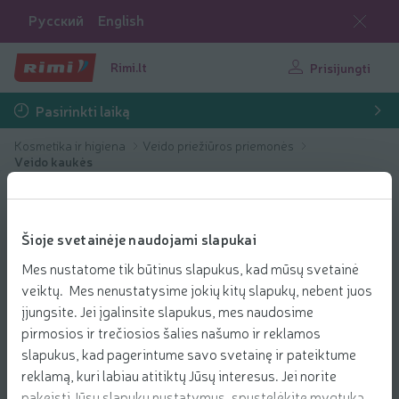
Русский
English
Rimi.lt
Prisijungti
Pasirinkti laiką
Kosmetika ir higiena
Veido priežiūros priemonės
Veido kaukės
Šioje svetainėje naudojami slapukai
Mes nustatome tik būtinus slapukus, kad mūsų svetainė
veiktų. Mes nenustatysime jokių kitų slapukų, nebent juos
įjungsite. Jei įgalinsite slapukus, mes naudosime
pirmosios ir trečiosios šalies našumo ir reklamos
slapukus, kad pagerintume savo svetainę ir pateiktume
reklamą, kuri labiau atitiktų Jūsų interesus. Jei norite
pakeisti Jūsų slapukų nustatymus, spustelėkite mygtuką