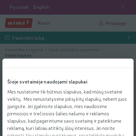
Русский
English
Rimi.lt
Prisijungti
Pasirinkti laiką
Kosmetika ir higiena
Veido priežiūros priemonės
Veido kaukės
Šioje svetainėje naudojami slapukai
Mes nustatome tik būtinus slapukus, kad mūsų svetainė
veiktų. Mes nenustatysime jokių kitų slapukų, nebent juos
įjungsite. Jei įgalinsite slapukus, mes naudosime
pirmosios ir trečiosios šalies našumo ir reklamos
slapukus, kad pagerintume savo svetainę ir pateiktume
reklamą, kuri labiau atitiktų Jūsų interesus. Jei norite
pakeisti Jūsų slapukų nustatymus, spustelėkite mygtuką