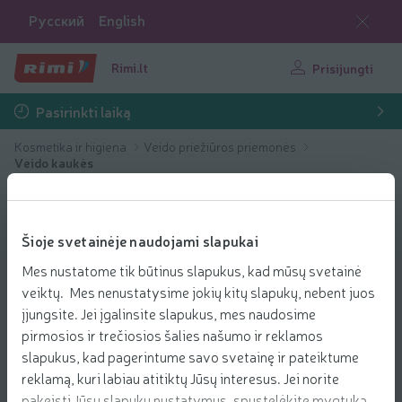
Русский
English
Rimi.lt
Prisijungti
Pasirinkti laiką
Kosmetika ir higiena
Veido priežiūros priemonės
Veido kaukės
Šioje svetainėje naudojami slapukai
Mes nustatome tik būtinus slapukus, kad mūsų svetainė
veiktų. Mes nenustatysime jokių kitų slapukų, nebent juos
įjungsite. Jei įgalinsite slapukus, mes naudosime
pirmosios ir trečiosios šalies našumo ir reklamos
slapukus, kad pagerintume savo svetainę ir pateiktume
reklamą, kuri labiau atitiktų Jūsų interesus. Jei norite
pakeisti Jūsų slapukų nustatymus, spustelėkite mygtuką