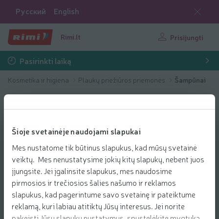
Русский
English
Rimi.lt
Prisijungti
Pasirinkti laiką
Kosmetika ir higiena
Plaukų priežiūros priemonės
Šampūnai
Šioje svetainėje naudojami slapukai
Mes nustatome tik būtinus slapukus, kad mūsų svetainė
veiktų. Mes nenustatysime jokių kitų slapukų, nebent juos
įjungsite. Jei įgalinsite slapukus, mes naudosime
pirmosios ir trečiosios šalies našumo ir reklamos
slapukus, kad pagerintume savo svetainę ir pateiktume
reklamą, kuri labiau atitiktų Jūsų interesus. Jei norite
pakeisti Jūsų slapukų nustatymus, spustelėkite mygtuką