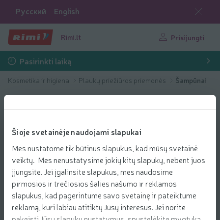
Русский
English
Rimi.lt
Prisijungti
Pasirinkti laiką
Kosmetika ir higiena
Plaukų priežiūros priemonės
Šampūnai
Šioje svetainėje naudojami slapukai
Mes nustatome tik būtinus slapukus, kad mūsų svetainė
veiktų. Mes nenustatysime jokių kitų slapukų, nebent juos
įjungsite. Jei įgalinsite slapukus, mes naudosime
pirmosios ir trečiosios šalies našumo ir reklamos
slapukus, kad pagerintume savo svetainę ir pateiktume
reklamą, kuri labiau atitiktų Jūsų interesus. Jei norite
pakeisti Jūsų slapukų nustatymus, spustelėkite mygtuką