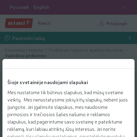
Русский
English
Rimi.lt
Prisijungti
Pasirinkti laiką
Kosmetika ir higiena
Pėdkelnės, kojinės ir apatinis trikotažas
Vaikiškos pėdkelnės
Šioje svetainėje naudojami slapukai
Mes nustatome tik būtinus slapukus, kad mūsų svetainė
veiktų. Mes nenustatysime jokių kitų slapukų, nebent juos
įjungsite. Jei įgalinsite slapukus, mes naudosime
pirmosios ir trečiosios šalies našumo ir reklamos
slapukus, kad pagerintume savo svetainę ir pateiktume
reklamą, kuri labiau atitiktų Jūsų interesus. Jei norite
pakeisti Jūsų slapukų nustatymus, spustelėkite mygtuką