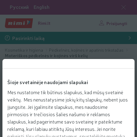
Русский
English
Rimi.lt
Prisijungti
Pasirinkti laiką
Kosmetika ir higiena
Pėdkelnės, kojinės ir apatinis trikotažas
Moteriškos pėdkelnės ir kojinės virš kelių
Šioje svetainėje naudojami slapukai
Mes nustatome tik būtinus slapukus, kad mūsų svetainė
veiktų. Mes nenustatysime jokių kitų slapukų, nebent juos
įjungsite. Jei įgalinsite slapukus, mes naudosime
pirmosios ir trečiosios šalies našumo ir reklamos
slapukus, kad pagerintume savo svetainę ir pateiktume
reklamą, kuri labiau atitiktų Jūsų interesus. Jei norite
pakeisti Jūsų slapukų nustatymus, spustelėkite mygtuką