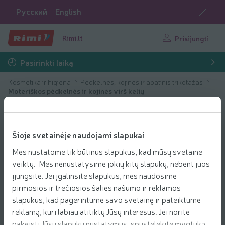
Русский
English
Rimi.lt
Prisijungti
Pasirinkti laiką
Kosmetika ir higiena
Pėdkelnės, kojinės ir apatinis trikotažas
Moteriškos pėdkelnės ir kojinės virš kelių
Šioje svetainėje naudojami slapukai
Mes nustatome tik būtinus slapukus, kad mūsų svetainė
veiktų. Mes nenustatysime jokių kitų slapukų, nebent juos
įjungsite. Jei įgalinsite slapukus, mes naudosime
pirmosios ir trečiosios šalies našumo ir reklamos
slapukus, kad pagerintume savo svetainę ir pateiktume
reklamą, kuri labiau atitiktų Jūsų interesus. Jei norite
pakeisti Jūsų slapukų nustatymus, spustelėkite mygtuką