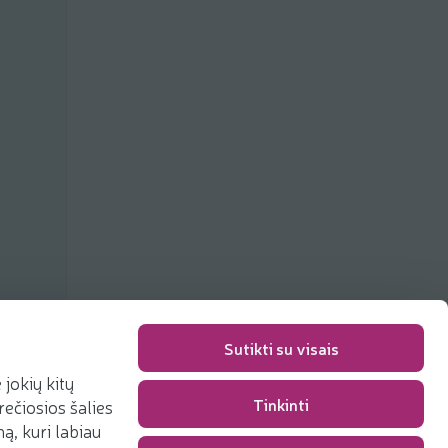
Sutikti su visais
jokių kitų
Tinkinti
rečiosios šalies
Pakavimo mokestis
0,00 €
, kuri labiau
Iš viso
0,00 €