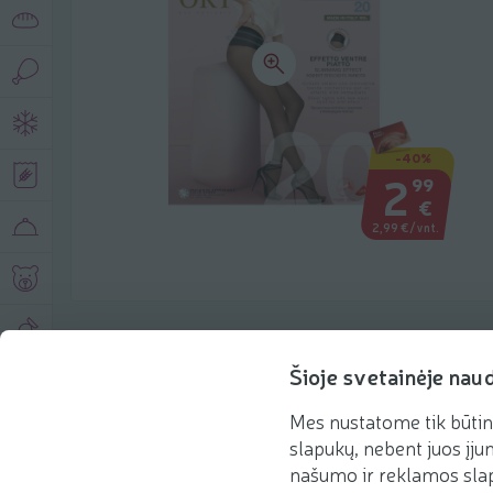
-40%
2
99
€
2,99 €/vnt.
Produkto aprašymas
Šioje svetainėje nau
Mes nustatome tik būtin
Pagrindinė informacija
Rekomenduojame
slapukų, nebent juos įjun
našumo ir reklamos slap