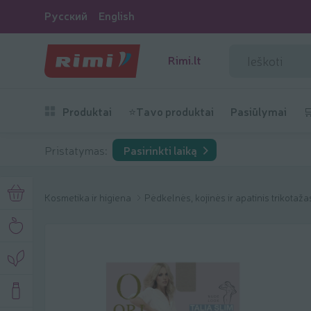
Русский
English
Rimi.lt
Produktai
⭐Tavo produktai
Pasiūlymai

Pristatymas:
Pasirinkti laiką
Kosmetika ir higiena
Pėdkelnės, kojinės ir apatinis trikotaž