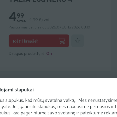
4
99
4,99 €/vnt.
€/vnt.
Pasiūlymas galioja nuo 2026.07.28 iki 2026.08.10
Pridėti prie mėgstamiausių
Įdėti į krepšelį
Daugiau produktų iš:
Ori
dojami slapukai
us slapukus, kad mūsų svetainė veiktų. Mes nenustatysime 
gsite. Jei įgalinsite slapukus, mes naudosime pirmosios ir t
ukus, kad pagerintume savo svetainę ir pateiktume reklamą