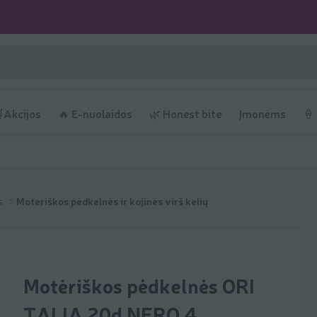
Akcijos
🔥 E-nuolaidos
🌿 Honest bite
Įmonėms
🍦
as
Moteriškos pėdkelnės ir kojinės virš kelių
Motėriškos pėdkelnės ORI
TALIA 20d NERO 4