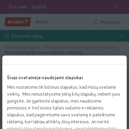
Русский
English
Rimi.lt
Prisijungti
Pasirinkti laiką
Kosmetika ir higiena
Pėdkelnės, kojinės ir apatinis trikotažas
Moteriškos pėdkelnės ir kojinės virš kelių
Šioje svetainėje naudojami slapukai
Mes nustatome tik būtinus slapukus, kad mūsų svetainė
veiktų. Mes nenustatysime jokių kitų slapukų, nebent juos
įjungsite. Jei įgalinsite slapukus, mes naudosime
pirmosios ir trečiosios šalies našumo ir reklamos
slapukus, kad pagerintume savo svetainę ir pateiktume
reklamą, kuri labiau atitiktų Jūsų interesus. Jei norite
pakeisti Jūsų slapukų nustatymus, spustelėkite mygtuką