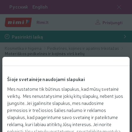
Русский
English
Rimi.lt
Prisijungti
Pasirinkti laiką
Kosmetika ir higiena
Pėdkelnės, kojinės ir apatinis trikotažas
Moteriškos pėdkelnės ir kojinės virš kelių
Šioje svetainėje naudojami slapukai
Mes nustatome tik būtinus slapukus, kad mūsų svetainė
veiktų. Mes nenustatysime jokių kitų slapukų, nebent juos
įjungsite. Jei įgalinsite slapukus, mes naudosime
pirmosios ir trečiosios šalies našumo ir reklamos
slapukus, kad pagerintume savo svetainę ir pateiktume
reklamą, kuri labiau atitiktų Jūsų interesus. Jei norite
pakeisti Jūsų slapukų nustatymus, spustelėkite mygtuką