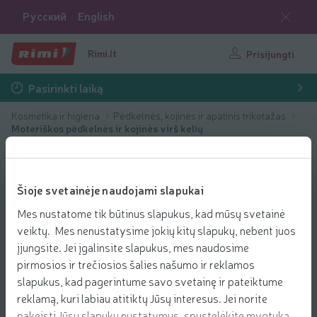
Русский
English
Rimi.lt
Prisijungti
Pasirinkti laiką
Kosmetika ir higiena
Pėdkelnės, kojinės ir apatinis trikotažas
Moteriškos pėdkelnės ir kojinės virš kelių
Šioje svetainėje naudojami slapukai
Mes nustatome tik būtinus slapukus, kad mūsų svetainė
veiktų. Mes nenustatysime jokių kitų slapukų, nebent juos
įjungsite. Jei įgalinsite slapukus, mes naudosime
pirmosios ir trečiosios šalies našumo ir reklamos
slapukus, kad pagerintume savo svetainę ir pateiktume
reklamą, kuri labiau atitiktų Jūsų interesus. Jei norite
pakeisti Jūsų slapukų nustatymus, spustelėkite mygtuką