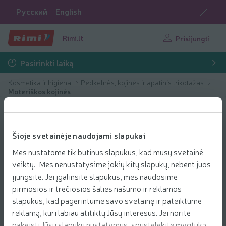
Русский
English
Rimi.lt
Prisijungti
Pasirinkti laiką
Kosmetika ir higiena
Pėdkelnės, kojinės ir apatinis trikotažas
Moteriškos kojinės
Šioje svetainėje naudojami slapukai
Mes nustatome tik būtinus slapukus, kad mūsų svetainė
veiktų. Mes nenustatysime jokių kitų slapukų, nebent juos
įjungsite. Jei įgalinsite slapukus, mes naudosime
pirmosios ir trečiosios šalies našumo ir reklamos
slapukus, kad pagerintume savo svetainę ir pateiktume
reklamą, kuri labiau atitiktų Jūsų interesus. Jei norite
pakeisti Jūsų slapukų nustatymus, spustelėkite mygtuką