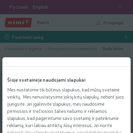
Русский
English
Rimi.lt
Prisijungti
Pasirinkti laiką
Kosmetika ir higiena
Kūno priežiūros priemonės
Dušo želės
Šioje svetainėje naudojami slapukai
Mes nustatome tik būtinus slapukus, kad mūsų svetainė
veiktų. Mes nenustatysime jokių kitų slapukų, nebent juos
įjungsite. Jei įgalinsite slapukus, mes naudosime
pirmosios ir trečiosios šalies našumo ir reklamos
slapukus, kad pagerintume savo svetainę ir pateiktume
reklamą, kuri labiau atitiktų Jūsų interesus. Jei norite
pakeisti Jūsų slapukų nustatymus, spustelėkite mygtuką