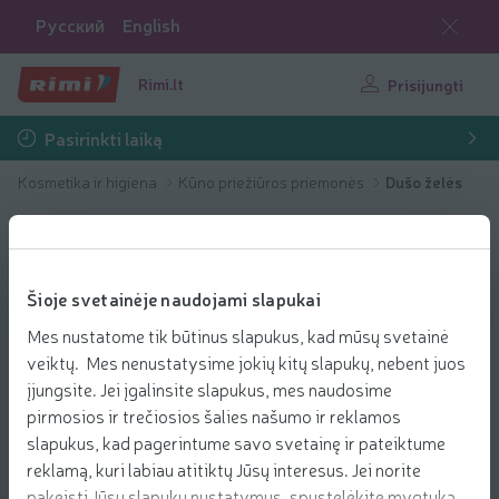
Русский
English
Rimi.lt
Prisijungti
Pasirinkti laiką
Kosmetika ir higiena
Kūno priežiūros priemonės
Dušo želės
Šioje svetainėje naudojami slapukai
Mes nustatome tik būtinus slapukus, kad mūsų svetainė
veiktų. Mes nenustatysime jokių kitų slapukų, nebent juos
įjungsite. Jei įgalinsite slapukus, mes naudosime
pirmosios ir trečiosios šalies našumo ir reklamos
slapukus, kad pagerintume savo svetainę ir pateiktume
reklamą, kuri labiau atitiktų Jūsų interesus. Jei norite
pakeisti Jūsų slapukų nustatymus, spustelėkite mygtuką