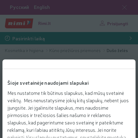
Русский
English
Rimi.lt
Prisijungti
Pasirinkti laiką
Kosmetika ir higiena
Kūno priežiūros priemonės
Dušo želės
Šioje svetainėje naudojami slapukai
Mes nustatome tik būtinus slapukus, kad mūsų svetainė
veiktų. Mes nenustatysime jokių kitų slapukų, nebent juos
įjungsite. Jei įgalinsite slapukus, mes naudosime
pirmosios ir trečiosios šalies našumo ir reklamos
slapukus, kad pagerintume savo svetainę ir pateiktume
reklamą, kuri labiau atitiktų Jūsų interesus. Jei norite
pakeisti Jūsų slapukų nustatymus, spustelėkite mygtuką