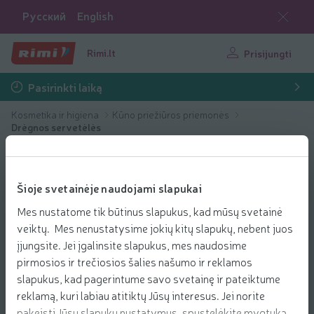
Русский
English
Rimi.lt
Prisijungti
Pasirinkti laiką
Kosmetika ir higiena
Kūno priežiūros priemonės
Drėgnos servetėlės
Šioje svetainėje naudojami slapukai
Mes nustatome tik būtinus slapukus, kad mūsų svetainė
veiktų. Mes nenustatysime jokių kitų slapukų, nebent juos
įjungsite. Jei įgalinsite slapukus, mes naudosime
pirmosios ir trečiosios šalies našumo ir reklamos
slapukus, kad pagerintume savo svetainę ir pateiktume
reklamą, kuri labiau atitiktų Jūsų interesus. Jei norite
pakeisti Jūsų slapukų nustatymus, spustelėkite mygtuką