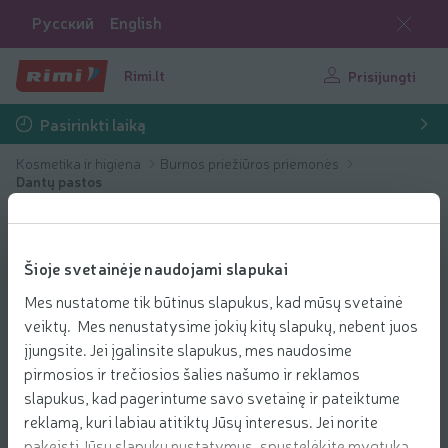
Русский
English
Rimi.lt
Prisijungti
Pasirinkti laiką
Kosmetika ir higiena
Burnos priežiūros priemonės
Dantų pastos
Šioje svetainėje naudojami slapukai
Mes nustatome tik būtinus slapukus, kad mūsų svetainė
veiktų. Mes nenustatysime jokių kitų slapukų, nebent juos
įjungsite. Jei įgalinsite slapukus, mes naudosime
pirmosios ir trečiosios šalies našumo ir reklamos
slapukus, kad pagerintume savo svetainę ir pateiktume
reklamą, kuri labiau atitiktų Jūsų interesus. Jei norite
pakeisti Jūsų slapukų nustatymus, spustelėkite mygtuką