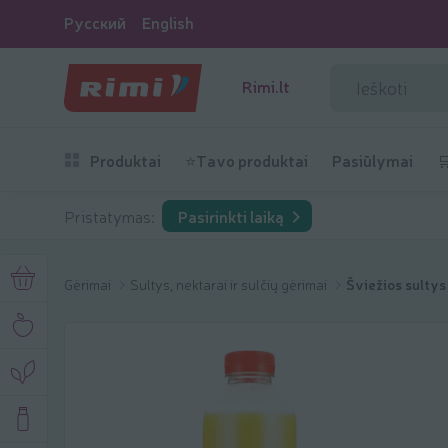
Русский
English
Rimi.lt
Produktai
⭐Tavo produktai
Pasiūlymai

Pristatymas:
Pasirinkti laiką
Gėrimai
Sultys, nektarai ir sulčių gėrimai
Šviežios sultys 