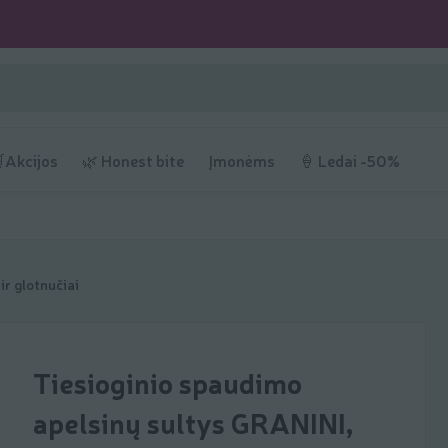
Akcijos
🌿 Honest bite
Įmonėms
🍦 Ledai -50%
ir glotnučiai
Tiesioginio spaudimo
apelsinų sultys GRANINI,