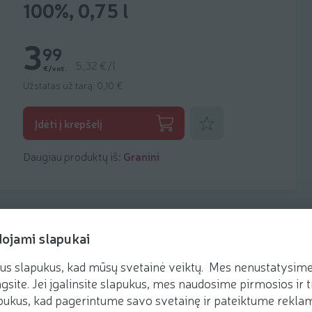
100%, 0,75 l
3
99
5,32 €/l
€/vnt.
Užstatas už tarą: 0,10 €
Pridėti prie mėgstamiausių
Įdėti į krepšelį
Daugiau produktų iš:
Granini
dojami slapukai
us slapukus, kad mūsų svetainė veiktų. Mes nenustatysime 
Receptai
gsite. Jei įgalinsite slapukus, mes naudosime pirmosios ir t
ukus, kad pagerintume savo svetainę ir pateiktume reklamą