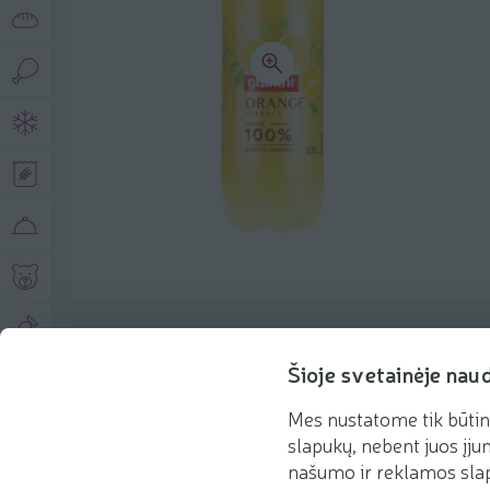
Produkto aprašymas
Šioje svetainėje nau
Mes nustatome tik būtin
Pagrindinė informacija
Rekomenduojame
slapukų, nebent juos įjun
našumo ir reklamos slap