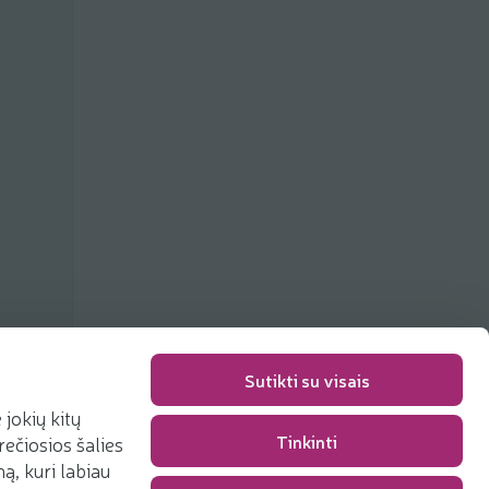
Sutikti su visais
jokių kitų
Tinkinti
rečiosios šalies
Pakavimo mokestis
0,00 €
, kuri labiau
Iš viso
0,00 €