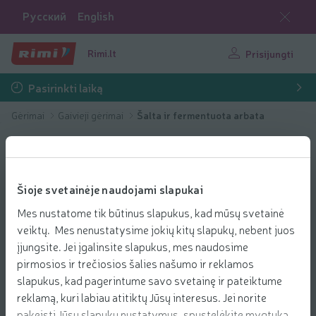
Русский
English
Rimi.lt
Prisijungti
Pasirinkti laiką
Gėrimai
Gaivieji gėrimai
Šalta ir fermentuota arbata
Šioje svetainėje naudojami slapukai
Mes nustatome tik būtinus slapukus, kad mūsų svetainė
veiktų. Mes nenustatysime jokių kitų slapukų, nebent juos
įjungsite. Jei įgalinsite slapukus, mes naudosime
pirmosios ir trečiosios šalies našumo ir reklamos
slapukus, kad pagerintume savo svetainę ir pateiktume
reklamą, kuri labiau atitiktų Jūsų interesus. Jei norite
pakeisti Jūsų slapukų nustatymus, spustelėkite mygtuką