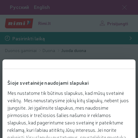
Русский
English
Rimi.lt
Prisijungti
Pasirinkti laiką
Duonos gaminiai
Duona
Juoda duona
Šioje svetainėje naudojami slapukai
Mes nustatome tik būtinus slapukus, kad mūsų svetainė
veiktų. Mes nenustatysime jokių kitų slapukų, nebent juos
įjungsite. Jei įgalinsite slapukus, mes naudosime
pirmosios ir trečiosios šalies našumo ir reklamos
slapukus, kad pagerintume savo svetainę ir pateiktume
reklamą, kuri labiau atitiktų Jūsų interesus. Jei norite
pakeisti Jūsų slapukų nustatymus, spustelėkite mygtuką