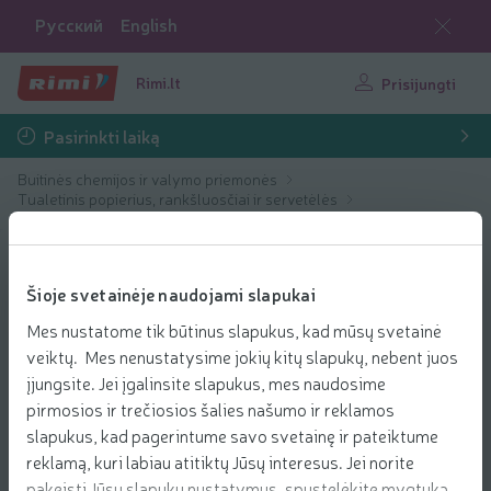
Русский
English
Rimi.lt
Prisijungti
Pasirinkti laiką
Buitinės chemijos ir valymo priemonės
Tualetinis popierius, rankšluosčiai ir servetėlės
Popieriniai rankšluosčiai
Šioje svetainėje naudojami slapukai
Mes nustatome tik būtinus slapukus, kad mūsų svetainė
veiktų. Mes nenustatysime jokių kitų slapukų, nebent juos
įjungsite. Jei įgalinsite slapukus, mes naudosime
pirmosios ir trečiosios šalies našumo ir reklamos
slapukus, kad pagerintume savo svetainę ir pateiktume
reklamą, kuri labiau atitiktų Jūsų interesus. Jei norite
pakeisti Jūsų slapukų nustatymus, spustelėkite mygtuką