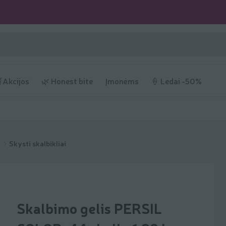
Akcijos
🌿 Honest bite
Įmonėms
🍦 Ledai -50%
s
Skysti skalbikliai
Skalbimo gelis PERSIL