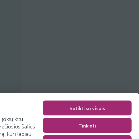
Sutikti su visais
jokių kitų
Tinkinti
rečiosios šalies
Pakavimo mokestis
0,00 €
, kuri labiau
Iš viso
0,00 €