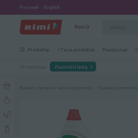
Русский
English
Rimi.lt
Produktai
⭐Tavo produktai
Pasiūlymai

Pristatymas:
Pasirinkti laiką
Buitinės chemijos ir valymo priemonės
Skalbimo priemonė