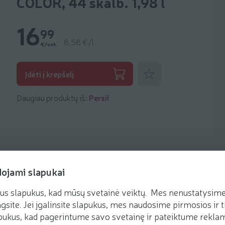
COLOR, 44 skalb. 1,98 l
16
99
8,58 €/l
€/vnt.
Pridėti prie mėgstamiausių
Įdėti į krepšelį
Daugiau produktų iš:
Persil
dojami slapukai
us slapukus, kad mūsų svetainė veiktų. Mes nenustatysime 
gsite. Jei įgalinsite slapukus, mes naudosime pirmosios ir t
ukus, kad pagerintume savo svetainę ir pateiktume reklamą