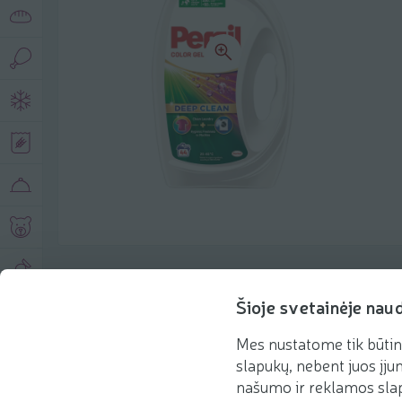
Produkto aprašymas
Šioje svetainėje nau
Mes nustatome tik būtin
Pagrindinė informacija
Rekomenduojame
slapukų, nebent juos įjun
našumo ir reklamos slap