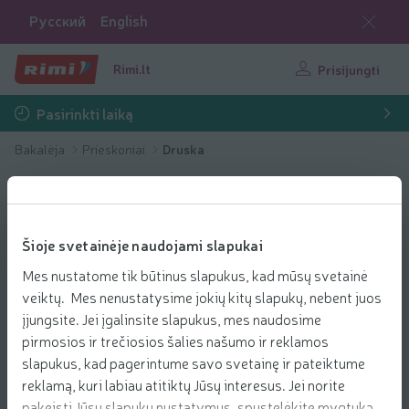
Русский
English
Rimi.lt
Prisijungti
Pasirinkti laiką
Bakalėja
Prieskoniai
Druska
Šioje svetainėje naudojami slapukai
Mes nustatome tik būtinus slapukus, kad mūsų svetainė
veiktų. Mes nenustatysime jokių kitų slapukų, nebent juos
įjungsite. Jei įgalinsite slapukus, mes naudosime
pirmosios ir trečiosios šalies našumo ir reklamos
slapukus, kad pagerintume savo svetainę ir pateiktume
reklamą, kuri labiau atitiktų Jūsų interesus. Jei norite
pakeisti Jūsų slapukų nustatymus, spustelėkite mygtuką