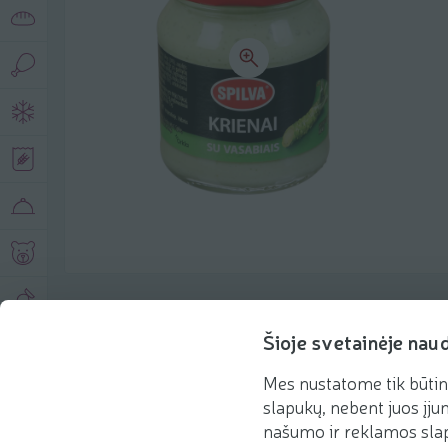
Produkto aprašymas
Šioje svetainėje nau
Mes nustatome tik būtin
Pagrindinė informacija
Rekomenduojame
slapukų, nebent juos įjun
našumo ir reklamos slap