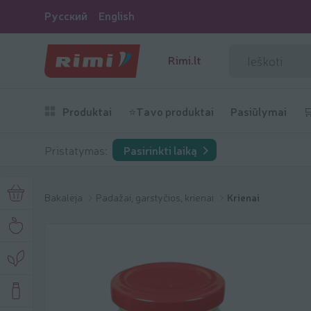
Русский
English
Rimi.lt
Produktai
⭐Tavo produktai
Pasiūlymai

Pristatymas:
Pasirinkti laiką
Bakalėja
Padažai, garstyčios, krienai
Krienai