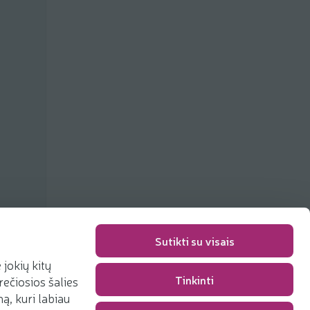
Sutikti su visais
jokių kitų
Tinkinti
rečiosios šalies
Pakavimo mokestis
0,00 €
, kuri labiau
Iš viso
0,00 €