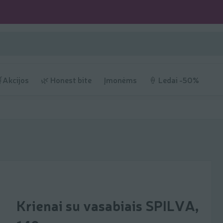
Akcijos
🌿 Honest bite
Įmonėms
🍦 Ledai -50%
Krienai su vasabiais SPILVA,