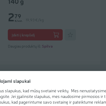
140 g
2
79
19,93 €/kg
€/vnt.
Pridėti prie mėgstamiausių
Įdėti į krepšelį
Daugiau produktų iš:
Spilva
dojami slapukai
us slapukus, kad mūsų svetainė veiktų. Mes nenustatysime 
Receptai
gsite. Jei įgalinsite slapukus, mes naudosime pirmosios ir t
ukus, kad pagerintume savo svetainę ir pateiktume reklamą