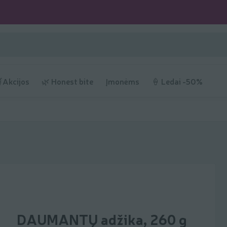
Akcijos
🌿 Honest bite
Įmonėms
🍦 Ledai -50%
DAUMANTŲ adžika, 260 g