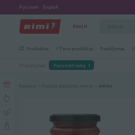
Русский
English
Rimi.lt
Produktai
⭐Tavo produktai
Pasiūlymai

Pristatymas:
Pasirinkti laiką
Bakalėja
Padažai, garstyčios, krienai
Adžika