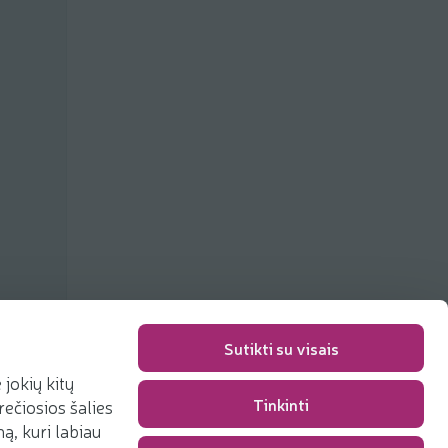
Sutikti su visais
jokių kitų
Tinkinti
rečiosios šalies
Pakavimo mokestis
0,00 €
, kuri labiau
Iš viso
0,00 €