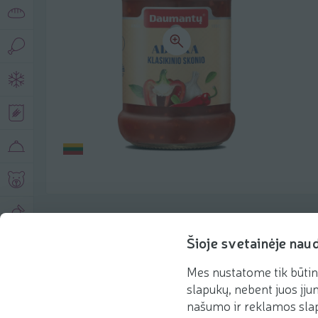
Produkto aprašymas
Šioje svetainėje nau
Mes nustatome tik būtin
Pagrindinė informacija
Rekomenduojame
slapukų, nebent juos įjun
našumo ir reklamos slap