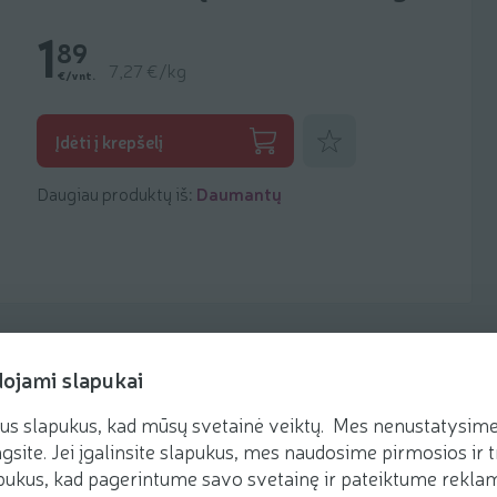
1
89
7,27 €/kg
€/vnt.
Pridėti prie mėgstamiausių
Įdėti į krepšelį
Daugiau produktų iš:
Daumantų
dojami slapukai
us slapukus, kad mūsų svetainė veiktų. Mes nenustatysime 
Receptai
gsite. Jei įgalinsite slapukus, mes naudosime pirmosios ir t
ukus, kad pagerintume savo svetainę ir pateiktume reklamą