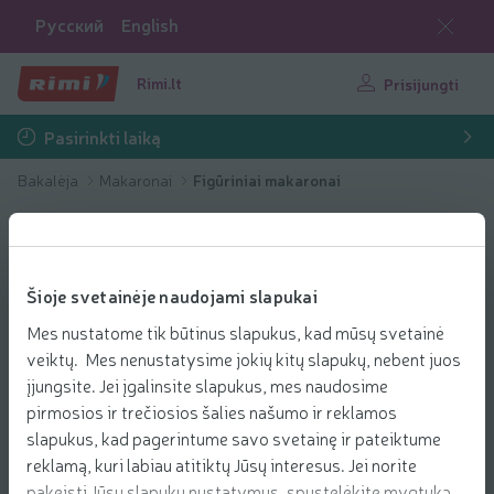
Русский
English
Rimi.lt
Prisijungti
Pasirinkti laiką
Bakalėja
Makaronai
Figūriniai makaronai
Šioje svetainėje naudojami slapukai
Mes nustatome tik būtinus slapukus, kad mūsų svetainė
veiktų. Mes nenustatysime jokių kitų slapukų, nebent juos
įjungsite. Jei įgalinsite slapukus, mes naudosime
pirmosios ir trečiosios šalies našumo ir reklamos
slapukus, kad pagerintume savo svetainę ir pateiktume
reklamą, kuri labiau atitiktų Jūsų interesus. Jei norite
pakeisti Jūsų slapukų nustatymus, spustelėkite mygtuką